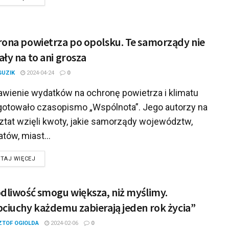
ona powietrza po opolsku. Te samorządy nie
ły na to ani grosza
GUZIK
2024-04-24
0
awienie wydatków na ochronę powietrza i klimatu
gotowało czasopismo „Wspólnota”. Jego autorzy na
ztat wzięli kwoty, jakie samorządy województw,
tów, miast...
DETAILS
TAJ WIĘCEJ
dliwość smogu większa, niż myślimy.
ciuchy każdemu zabierają jeden rok życia”
ZTOF OGIOLDA
2024-02-06
0