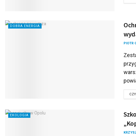
Ochr
DOBRA ENERGIA
wyda
PIOTR 
Zest
przy
wars
powia
CZY
Szko
EKOLOGIA
„Kop
KRZYS