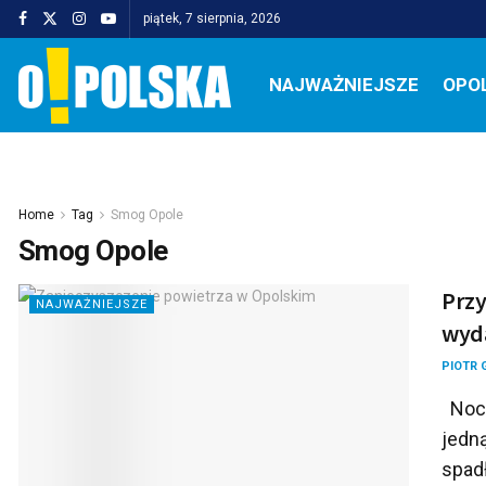
piątek, 7 sierpnia, 2026
NAJWAŻNIEJSZE
OPO
Home
Tag
Smog Opole
Smog Opole
Przy
NAJWAŻNIEJSZE
wyda
PIOTR 
Noc 
jedn
spadł