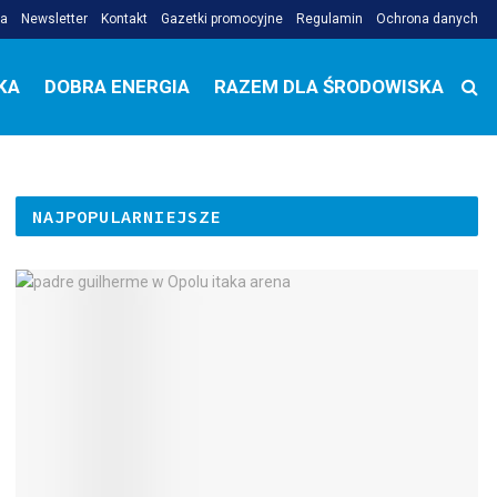
ja
Newsletter
Kontakt
Gazetki promocyjne
Regulamin
Ochrona danych
KA
DOBRA ENERGIA
RAZEM DLA ŚRODOWISKA
NAJPOPULARNIEJSZE