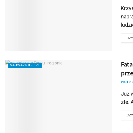
Krzys
napr
ludzie
CZY
Fata
NAJWAŻNIEJSZE
prze
PIOTR 
Już w
złe. 
CZY