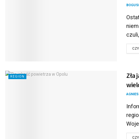
BOGUS
Ostat
niema
czuli,
CZY
Zła 
REGION
wiel
AGNIES
Info
regi
Woje
CZY