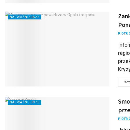
Zani
NAJWAŻNIEJSZE
Pona
PIOTR 
Info
regi
prze
Kryz
CZY
Smog
NAJWAŻNIEJSZE
prz
PIOTR 