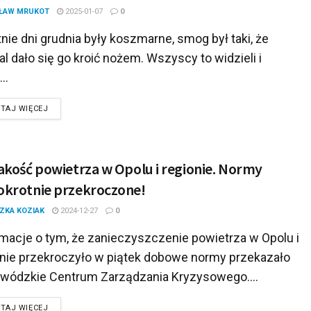
ŁAW MRUKOT
2025-01-07
0
nie dni grudnia były koszmarne, smog był taki, że
l dało się go kroić nożem. Wszyscy to widzieli i
...
DETAILS
TAJ WIĘCEJ
jakość powietrza w Opolu i regionie. Normy
okrotnie przekroczone!
ZKA KOZIAK
2024-12-27
0
rmacje o tym, że zanieczyszczenie powietrza w Opolu i
onie przekroczyło w piątek dobowe normy przekazało
wódzkie Centrum Zarządzania Kryzysowego....
DETAILS
TAJ WIĘCEJ