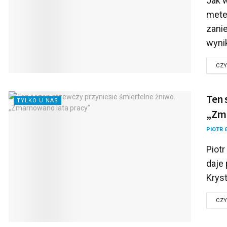
Jak 
meteo
zani
wynik
CZY
Ten 
TYLKO U NAS
„Zma
PIOTR 
Piotr
daje
Kryst
CZY