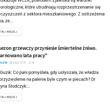
wskazuje WCZK, powodem zjawiska są warunki
rologiczne, które utrudniają rozprzestrzenianie się
eczyszczeń z sektora mieszkaniowego. Z ostrzeżenia
a, że...
DETAILS
TAJ WIĘCEJ
sezon grzewczy przyniesie śmiertelne żniwo.
rnowano lata pracy”
GUZIK
2022-10-31
0
 Guzik: Co pani pomyślała, gdy usłyszała, że władza
 przyzwolenie na palenie byle czym w piecach? Dr
yna Słodczyk:...
DETAILS
TAJ WIĘCEJ