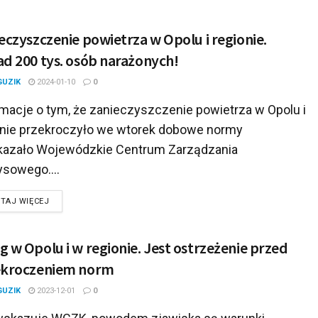
eczyszczenie powietrza w Opolu i regionie.
d 200 tys. osób narażonych!
GUZIK
2024-01-10
0
rmacje o tym, że zanieczyszczenie powietrza w Opolu i
onie przekroczyło we wtorek dobowe normy
kazało Wojewódzkie Centrum Zarządzania
ysowego....
DETAILS
TAJ WIĘCEJ
 w Opolu i w regionie. Jest ostrzeżenie przed
ekroczeniem norm
GUZIK
2023-12-01
0