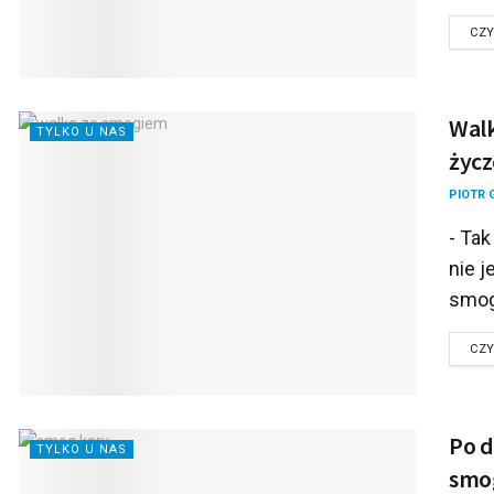
CZY
Walk
TYLKO U NAS
życz
PIOTR 
- Ta
nie j
smog
CZY
Po d
TYLKO U NAS
smo