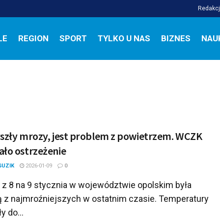
Redakc
LE
REGION
SPORT
TYLKO U NAS
BIZNES
NAU
szły mrozy, jest problem z powietrzem. WCZK
ło ostrzeżenie
GUZIK
2026-01-09
0
z 8 na 9 stycznia w województwie opolskim była
ą z najmroźniejszych w ostatnim czasie. Temperatury
y do...