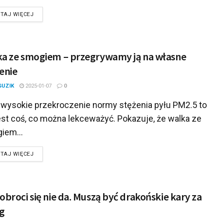
DETAILS
TAJ WIĘCEJ
a ze smogiem – przegrywamy ją na własne
enie
GUZIK
2025-01-07
0
k wysokie przekroczenie normy stężenia pyłu PM2.5 to
est coś, co można lekceważyć. Pokazuje, że walka ze
iem...
DETAILS
TAJ WIĘCEJ
obroci się nie da. Muszą być drakońskie kary za
g