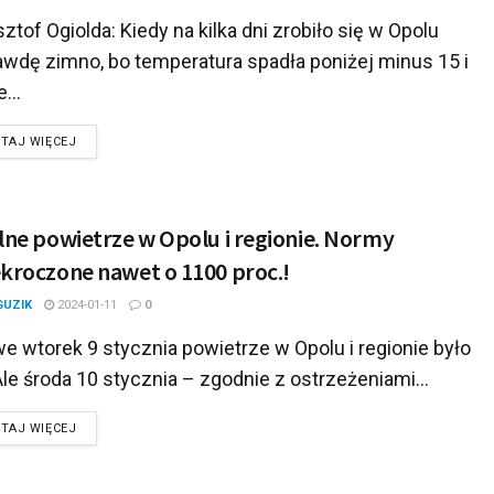
ztof Ogiolda: Kiedy na kilka dni zrobiło się w Opolu
awdę zimno, bo temperatura spadła poniżej minus 15 i
...
DETAILS
TAJ WIĘCEJ
lne powietrze w Opolu i regionie. Normy
kroczone nawet o 1100 proc.!
GUZIK
2024-01-11
0
e wtorek 9 stycznia powietrze w Opolu i regionie było
Ale środa 10 stycznia – zgodnie z ostrzeżeniami...
DETAILS
TAJ WIĘCEJ