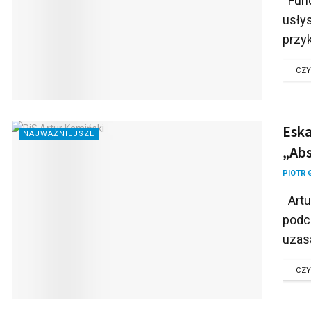
Fund
usłys
przyk
CZY
Eska
NAJWAŻNIEJSZE
„Abs
PIOTR 
Artur
podcz
uzasa
CZY