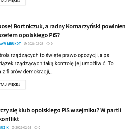
DETAILS
TAJ WIĘCEJ
poseł Bortniczuk, a radny Komarzyński powinien
szefem opolskiego PiS?
ŁAW MRUKOT
2026-02-28
0
rola rządzących to święte prawo opozycji, a psi
iązek rządzących taką kontrolę jej umożliwić. To
 z filarów demokracji,...
DETAILS
TAJ WIĘCEJ
czy się klub opolskiego PiS w sejmiku? W partii
konflikt
GUZIK
2026-02-24
0