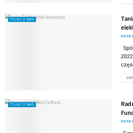
Tani
TYLKO U NAS
elek
PIOTR 
Spół
2022 
częśc
CZY
Radn
TYLKO U NAS
Fund
PIOTR 