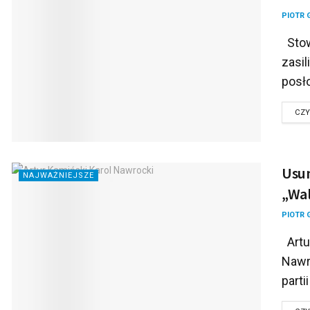
PIOTR 
Stow
zasil
posło
CZY
Usun
NAJWAŻNIEJSZE
„Wal
PIOTR 
Artur
Nawr
parti