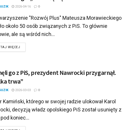
GUZIK
2026-04-16
0
arzyszenie "Rozwój Plus" Mateusza Morawieckiego
iło około 50 osób związanych z PiS. To głównie
wie, ale są wśród nich...
DETAILS
TAJ WIĘCEJ
ęli go z PiS, prezydent Nawrocki przygarnął.
ka trwa”
GUZIK
2026-03-03
0
 Kamiński, którego w swojej radzie ulokował Karol
ocki, decyzją władz opolskiego PiS został usunięty z
i pod koniec...