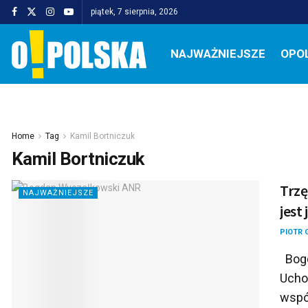
piątek, 7 sierpnia, 2026
NAJWAŻNIEJSZE
OPO
Home
Tag
Kamil Bortniczuk
Kamil Bortniczuk
Trzę
NAJWAŻNIEJSZE
jest
PIOTR 
Bogd
Uchod
wspó