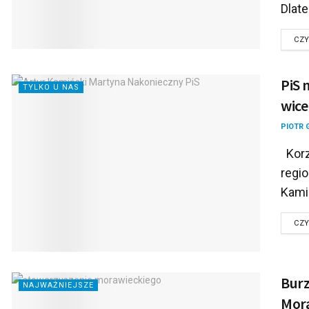
Dlate
CZY
PiS 
TYLKO U NAS
wic
PIOTR 
Korz
regi
Kamiń
CZY
Burz
NAJWAŻNIEJSZE
Mora