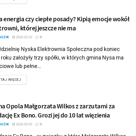
a energia czy ciepłe posady? Kipią emocje wokół
trowni, której jeszcze nie ma
GUZIK
2026-02-22
0
dzielnię Nyska Elektrownia Społeczna pod koniec
roku założyły trzy spółki, w których gmina Nysa ma
iowe lub pełne...
DETAILS
TAJ WIĘCEJ
a Opola Małgorzata Wilkos z zarzutami za
ację Ex Bono. Grozi jej do 10 lat więzienia
GUZIK
2026-02-05
0