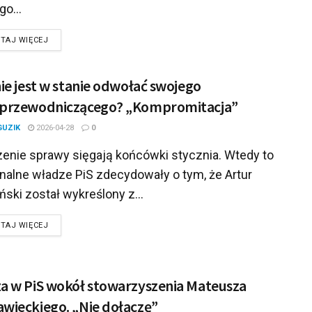
go...
DETAILS
TAJ WIĘCEJ
nie jest w stanie odwołać swojego
eprzewodniczącego? „Kompromitacja”
GUZIK
2026-04-28
0
enie sprawy sięgają końcówki stycznia. Wtedy to
onalne władze PiS zdecydowały o tym, że Artur
ski został wykreślony z...
DETAILS
TAJ WIĘCEJ
a w PiS wokół stowarzyszenia Mateusza
wieckiego. „Nie dołączę”