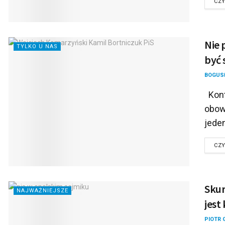
CZY
Nie 
TYLKO U NAS
być 
BOGUS
Kont
obow
jeden
CZY
Skur
NAJWAŻNIEJSZE
jest 
PIOTR 