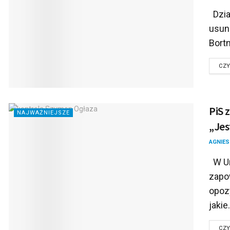
Dzia
usuni
Bortni
CZY
PiS 
NAJWAŻNIEJSZE
„Jes
AGNIES
W Ur
zapo
opozy
jakie.
CZY