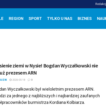
Redakc
LE
REGION
SPORT
TYLKO U NAS
BIZNES
NAU
sienie ziemi w Nysie! Bogdan Wyczałkowski nie
 już prezesem ARN
GUZIK
2026-05-18
0
an Wyczałkowski był wieloletnim prezesem ARN.
zi za jednego z najbliższych i najbardziej zaufanych
łpracowników burmistrza Kordiana Kolbiarza.