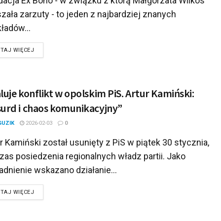
acja Ex Bono - w związku z którą Małgorzata Wilkos
zała zarzuty - to jeden z najbardziej znanych
ładów...
DETAILS
TAJ WIĘCEJ
luje konflikt w opolskim PiS. Artur Kamiński:
urd i chaos komunikacyjny”
GUZIK
2026-02-03
0
 Kamiński został usunięty z PiS w piątek 30 stycznia,
as posiedzenia regionalnych władz partii. Jako
dnienie wskazano działanie...
DETAILS
TAJ WIĘCEJ