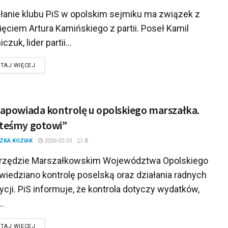
łanie klubu PiS w opolskim sejmiku ma związek z
ęciem Artura Kamińskiego z partii. Poseł Kamil
czuk, lider partii...
DETAILS
TAJ WIĘCEJ
zapowiada kontrolę u opolskiego marszałka.
teśmy gotowi”
ZKA KOZIAK
2026-02-23
0
zędzie Marszałkowskim Województwa Opolskiego
wiedziano kontrolę poselską oraz działania radnych
cji. PiS informuje, że kontrola dotyczy wydatków,
..
DETAILS
TAJ WIĘCEJ