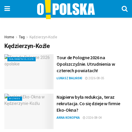
Home
Tag
Kędzierzyn-Koźle
Kędzierzyn-Koźle
Tour de Pologne 2026 na
NAJWAŻNIEJSZE
Opolszczyźnie. Utrudnienia w
czterech powiatach!
ŁUKASZ BALIŃSKI
2026-08-05
Najpierw była redukcja, teraz
BIZNES
rekrutacja. Co się dzieje w firmie
Eko-Okna?
ANNA KONOPKA
2026-08-04