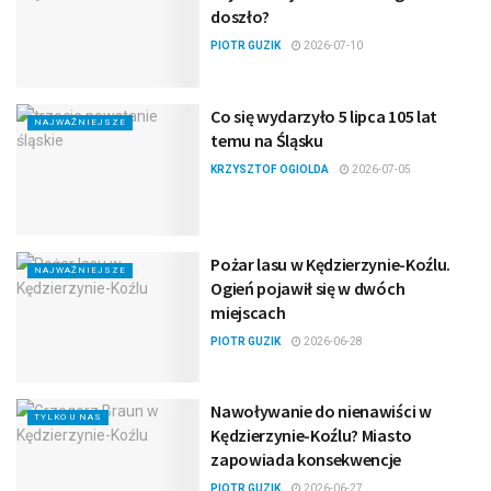
doszło?
PIOTR GUZIK
2026-07-10
Co się wydarzyło 5 lipca 105 lat
NAJWAŻNIEJSZE
temu na Śląsku
KRZYSZTOF OGIOLDA
2026-07-05
Pożar lasu w Kędzierzynie-Koźlu.
NAJWAŻNIEJSZE
Ogień pojawił się w dwóch
miejscach
PIOTR GUZIK
2026-06-28
Nawoływanie do nienawiści w
TYLKO U NAS
Kędzierzynie-Koźlu? Miasto
zapowiada konsekwencje
PIOTR GUZIK
2026-06-27