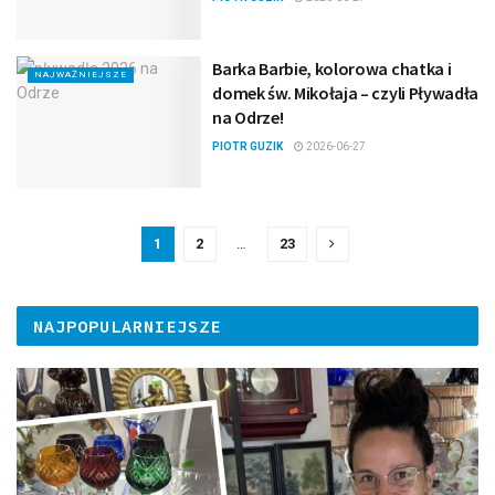
Barka Barbie, kolorowa chatka i
NAJWAŻNIEJSZE
domek św. Mikołaja – czyli Pływadła
na Odrze!
PIOTR GUZIK
2026-06-27
1
2
…
23
NAJPOPULARNIEJSZE