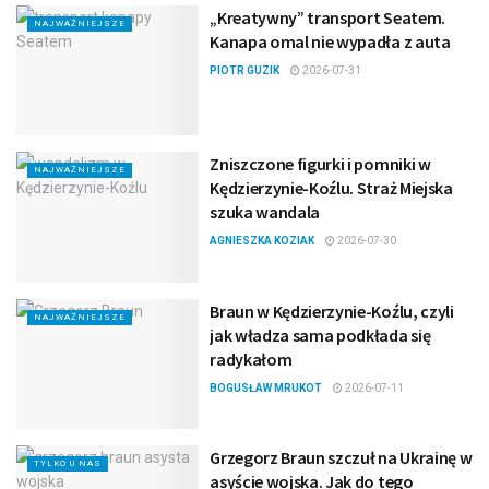
„Kreatywny” transport Seatem.
NAJWAŻNIEJSZE
Kanapa omal nie wypadła z auta
PIOTR GUZIK
2026-07-31
Zniszczone figurki i pomniki w
NAJWAŻNIEJSZE
Kędzierzynie-Koźlu. Straż Miejska
szuka wandala
AGNIESZKA KOZIAK
2026-07-30
Braun w Kędzierzynie-Koźlu, czyli
NAJWAŻNIEJSZE
jak władza sama podkłada się
radykałom
BOGUSŁAW MRUKOT
2026-07-11
Grzegorz Braun szczuł na Ukrainę w
TYLKO U NAS
asyście wojska. Jak do tego