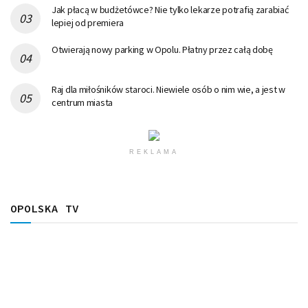
Jak płacą w budżetówce? Nie tylko lekarze potrafią zarabiać
lepiej od premiera
Otwierają nowy parking w Opolu. Płatny przez całą dobę
Raj dla miłośników staroci. Niewiele osób o nim wie, a jest w
centrum miasta
REKLAMA
OPOLSKA TV