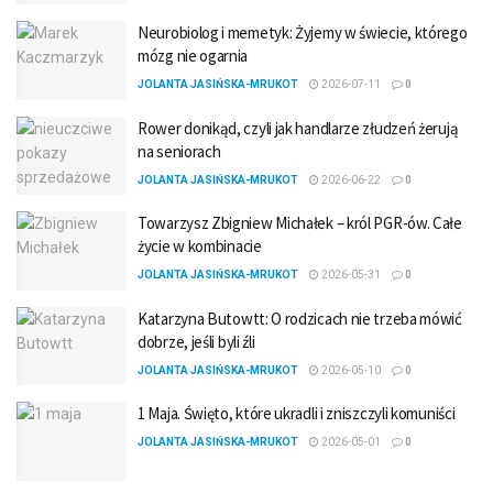
Neurobiolog i memetyk: Żyjemy w świecie, którego
mózg nie ogarnia
JOLANTA JASIŃSKA-MRUKOT
2026-07-11
0
Rower donikąd, czyli jak handlarze złudzeń żerują
na seniorach
JOLANTA JASIŃSKA-MRUKOT
2026-06-22
0
Towarzysz Zbigniew Michałek – król PGR-ów. Całe
życie w kombinacie
JOLANTA JASIŃSKA-MRUKOT
2026-05-31
0
Katarzyna Butowtt: O rodzicach nie trzeba mówić
dobrze, jeśli byli źli
JOLANTA JASIŃSKA-MRUKOT
2026-05-10
0
1 Maja. Święto, które ukradli i zniszczyli komuniści
JOLANTA JASIŃSKA-MRUKOT
2026-05-01
0