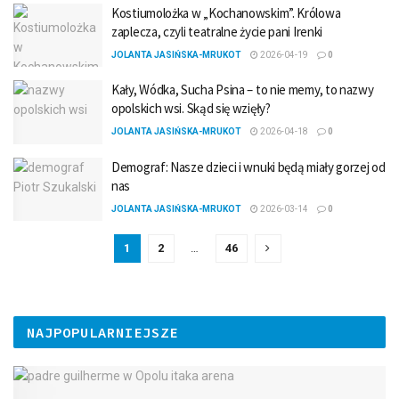
Kostiumolożka w „Kochanowskim”. Królowa
zaplecza, czyli teatralne życie pani Irenki
JOLANTA JASIŃSKA-MRUKOT
2026-04-19
0
Kały, Wódka, Sucha Psina – to nie memy, to nazwy
opolskich wsi. Skąd się wzięły?
JOLANTA JASIŃSKA-MRUKOT
2026-04-18
0
Demograf: Nasze dzieci i wnuki będą miały gorzej od
nas
JOLANTA JASIŃSKA-MRUKOT
2026-03-14
0
1
2
…
46
NAJPOPULARNIEJSZE