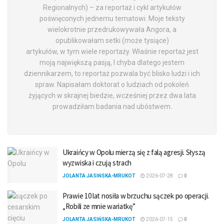
Regionalnych) – za reportaż i cykl artykułów
poświęconych jednemu tematowi. Moje teksty
wielokrotnie przedrukowywała Angora, a
opublikowałam setki (może tysiące)
artykułów, w tym wiele reportaży. Właśnie reportaż jest
moją największą pasją, I chyba dlatego jestem
dziennikarzem, to reportaż pozwala być blisko ludzi i ich
spraw. Napisałam doktorat o ludziach od pokoleń
żyjących w skrajnej biedzie, wcześniej przez dwa lata
prowadziłam badania nad ubóstwem.
Ukraińcy w Opolu mierzą się z falą agresji. Słyszą
wyzwiska i czują strach
JOLANTA JASIŃSKA-MRUKOT
2026-07-28
0
Prawie 10 lat nosiła w brzuchu sączek po operacji.
„Robili ze mnie wariatkę”
JOLANTA JASIŃSKA-MRUKOT
2026-07-15
0