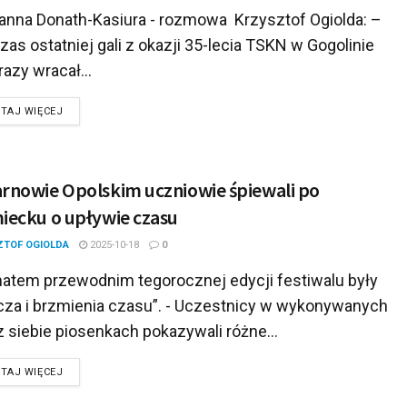
nna Donath-Kasiura - rozmowa Krzysztof Ogiolda: –
as ostatniej gali z okazji 35-lecia TSKN w Gogolinie
 razy wracał...
DETAILS
TAJ WIĘCEJ
rnowie Opolskim uczniowie śpiewali po
iecku o upływie czasu
ZTOF OGIOLDA
2025-10-18
0
tem przewodnim tegorocznej edycji festiwalu były
icza i brzmienia czasu”. - Uczestnicy w wykonywanych
 siebie piosenkach pokazywali różne...
DETAILS
TAJ WIĘCEJ