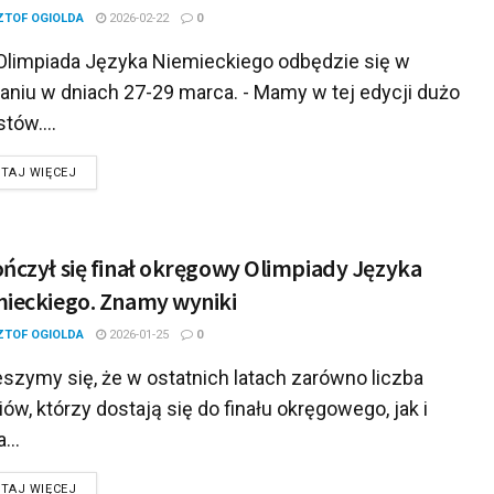
ZTOF OGIOLDA
2026-02-22
0
Olimpiada Języka Niemieckiego odbędzie się w
aniu w dniach 27-29 marca. - Mamy w tej edycji dużo
stów....
DETAILS
TAJ WIĘCEJ
ńczył się finał okręgowy Olimpiady Języka
ieckiego. Znamy wyniki
ZTOF OGIOLDA
2026-01-25
0
szymy się, że w ostatnich latach zarówno liczba
ów, którzy dostają się do finału okręgowego, jak i
...
DETAILS
TAJ WIĘCEJ