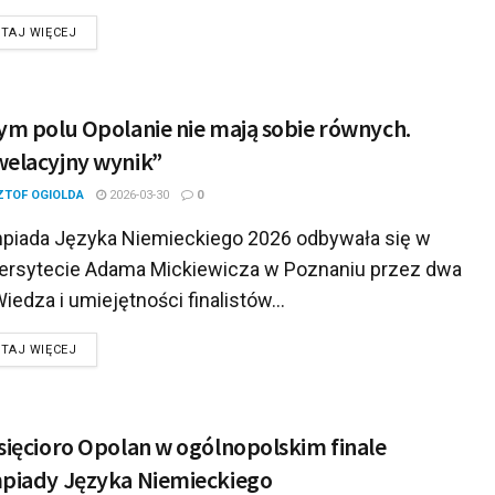
DETAILS
TAJ WIĘCEJ
ym polu Opolanie nie mają sobie równych.
elacyjny wynik”
ZTOF OGIOLDA
2026-03-30
0
piada Języka Niemieckiego 2026 odbywała się w
ersytecie Adama Mickiewicza w Poznaniu przez dwa
Wiedza i umiejętności finalistów...
DETAILS
TAJ WIĘCEJ
sięcioro Opolan w ogólnopolskim finale
piady Języka Niemieckiego