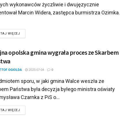
ych wykonawców życzliwie i dwujęzycznie
entował Marcin Widera, zastępca burmistrza Ozimka.
DETAILS
TAJ WIĘCEJ
jna opolska gmina wygrała proces ze Skarbem
stwa
ZTOF OGIOLDA
2025-07-04
0
dmiotem sporu, w jaki gmina Walce weszła ze
bem Państwa była decyzja byłego ministra oświaty
mysława Czarnka z PiS o...
DETAILS
TAJ WIĘCEJ