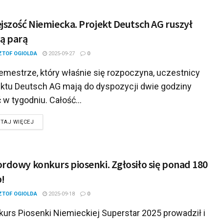
jszość Niemiecka. Projekt Deutsch AG ruszył
ą parą
ZTOF OGIOLDA
2025-09-27
0
mestrze, który właśnie się rozpoczyna, uczestnicy
ektu Deutsch AG mają do dyspozycji dwie godziny
 w tygodniu. Całość...
DETAILS
TAJ WIĘCEJ
rdowy konkurs piosenki. Zgłosiło się ponad 180
!
ZTOF OGIOLDA
2025-09-18
0
urs Piosenki Niemieckiej Superstar 2025 prowadził i