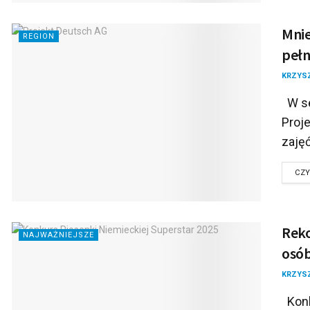
Mnie
REGION
pełn
KRZYS
W se
Proj
zajęć
CZY
Reko
NAJWAŻNIEJSZE
osób
KRZYS
Konk