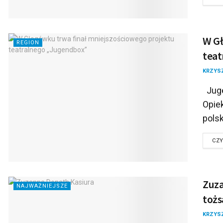
W Gł
REGION
teat
KRZYS
Juge
Opiek
polsk
CZY
Zuza
NAJWAŻNIEJSZE
tożs
KRZYS