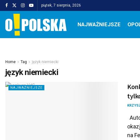
piątek, 7 sierpnia, 2026
NAJWAŻNIEJSZE
OPO
Home
Tag
język niemiecki
język niemiecki
Konk
NAJWAŻNIEJSZE
tylk
KRZYS
Auto
okaz
na Fe