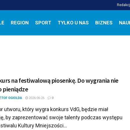
Redakc
LE
REGION
SPORT
TYLKO U NAS
BIZNES
NAU
urs na festiwalową piosenkę. Do wygrania nie
o pieniądze
ZTOF OGIOLDA
2026-06-26
0
r utworu, który wygra konkurs VdG, będzie miał
ję, by zaprezentować swoje talenty podczas występu
stiwalu Kultury Mniejszości...