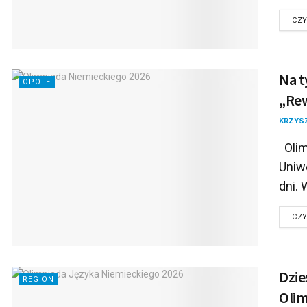
CZY
Na t
OPOLE
„Rew
KRZYS
Olim
Uniw
dni. 
CZY
Dzie
REGION
Olim