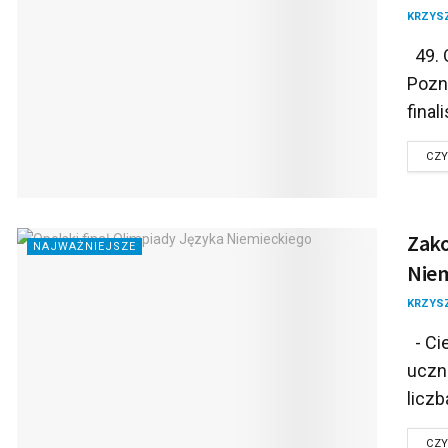
KRZYS
49. 
Pozn
finali
CZY
Zako
NAJWAŻNIEJSZE
Niem
KRZYS
- Cie
uczni
liczba
CZY