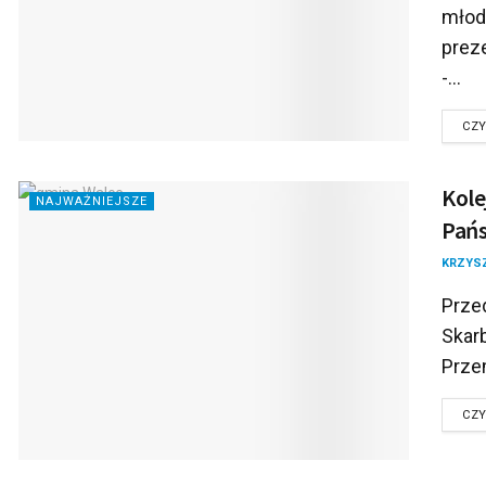
młod
prez
-...
CZY
Kole
NAJWAŻNIEJSZE
Pań
KRZYS
Prze
Skar
Prze
CZY