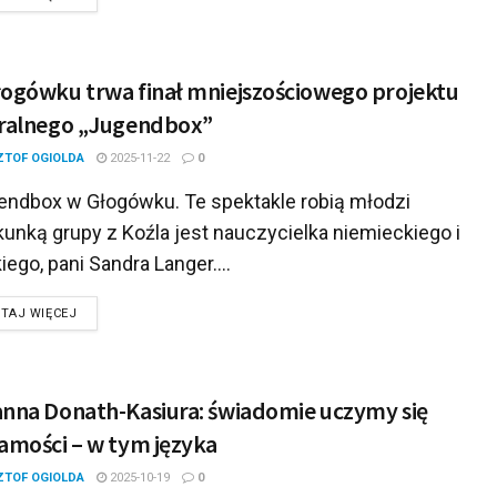
ogówku trwa finał mniejszościowego projektu
ralnego „Jugendbox”
ZTOF OGIOLDA
2025-11-22
0
ndbox w Głogówku. Te spektakle robią młodzi
unką grupy z Koźla jest nauczycielka niemieckiego i
iego, pani Sandra Langer....
DETAILS
TAJ WIĘCEJ
nna Donath-Kasiura: świadomie uczymy się
amości – w tym języka
ZTOF OGIOLDA
2025-10-19
0