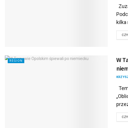
Zuza
Podcz
kilka
CZY
W Ta
REGION
niem
KRZYS
Tema
„Obl
przez
CZY