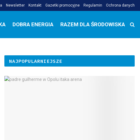
ja
Newsletter
Kontakt
Gazetki promocyjne
Regulamin
Ochrona danych
KA
DOBRA ENERGIA
RAZEM DLA ŚRODOWISKA
NAJPOPULARNIEJSZE