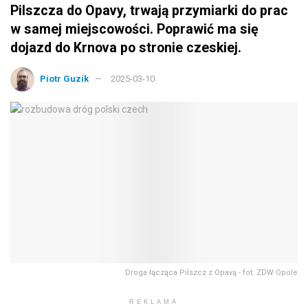
Pilszcza do Opavy, trwają przymiarki do prac
w samej miejscowości. Poprawić ma się
dojazd do Krnova po stronie czeskiej.
Piotr Guzik
2025-03-10
Droga łącząca Pilszcz z Opavą - fot. ZDW Opole
REKLAMA