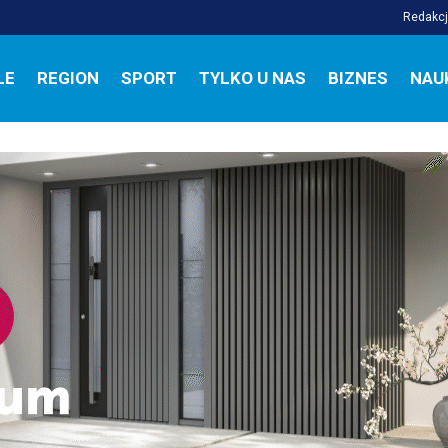
Redakc
LE
REGION
SPORT
TYLKO U NAS
BIZNES
NAU