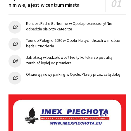
nim wie, a jest w centrum miasta
Koncert Padre Guilherme w Opolu przeniesiony! Nie
odbędzie się przy katedrze
Tour de Pologne 2026 w Opolu. Na tych ulicach w mieście
będą utrudnienia
Jak płacą w budżetówce? Nie tylko lekarze potrafią
zarabiać lepiej od premiera
Otwierają nowy parking w Opolu. Płatny przez całą dobę