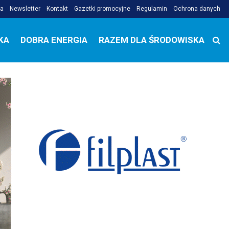
ja
Newsletter
Kontakt
Gazetki promocyjne
Regulamin
Ochrona danych
KA
DOBRA ENERGIA
RAZEM DLA ŚRODOWISKA