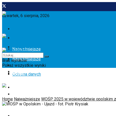
czwartek, 6 sierpnia, 2026
Redakcja
Newsletter
Kontakt
Najważniejsze
Gazetki promocyjne
Najważniejsze
Brak wyników
Regulamin
Pokaż wszystkie wyniki
Opole
Opole
Ochrona danych
Region
Region
Home
Najważniejsze
WOŚP 2025 w województwie opolskim zn
Sport
Tylko u nas