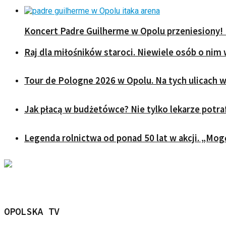
Koncert Padre Guilherme w Opolu przeniesiony! 
Raj dla miłośników staroci. Niewiele osób o nim 
Tour de Pologne 2026 w Opolu. Na tych ulicach w
Jak płacą w budżetówce? Nie tylko lekarze potraf
Legenda rolnictwa od ponad 50 lat w akcji. „Mog
OPOLSKA TV