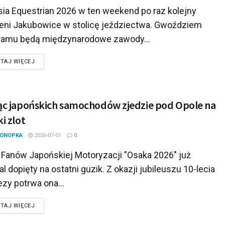
sia Equestrian 2026 w ten weekend po raz kolejny
eni Jakubowice w stolicę jeździectwa. Gwoździem
ramu będą międzynarodowe zawody...
DETAILS
TAJ WIĘCEJ
ąc japońskich samochodów zjedzie pod Opole na
ki zlot
KONOPKA
2026-07-01
0
 Fanów Japońskiej Motoryzacji "Osaka 2026" już
l dopięty na ostatni guzik. Z okazji jubileuszu 10-lecia
zy potrwa ona...
DETAILS
TAJ WIĘCEJ