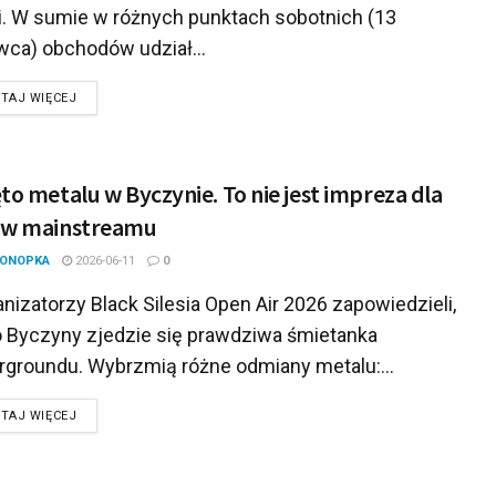
i. W sumie w różnych punktach sobotnich (13
wca) obchodów udział...
DETAILS
TAJ WIĘCEJ
to metalu w Byczynie. To nie jest impreza dla
ów mainstreamu
KONOPKA
2026-06-11
0
izatorzy Black Silesia Open Air 2026 zapowiedzieli,
o Byczyny zjedzie się prawdziwa śmietanka
rgroundu. Wybrzmią różne odmiany metalu:...
DETAILS
TAJ WIĘCEJ