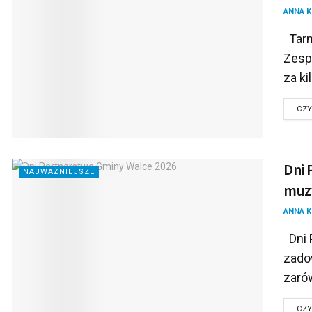
ANNA 
Tarn
Zesp
za ki
CZY
Dni 
NAJWAŻNIEJSZE
muzy
ANNA 
Dni 
zadow
zarów
CZY