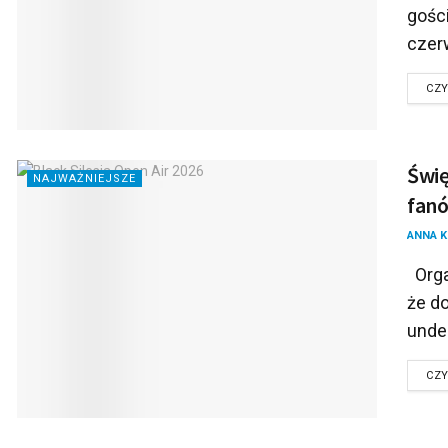
gośc
czer
CZY
Świę
NAJWAŻNIEJSZE
fan
ANNA 
Organ
że d
unde
CZY