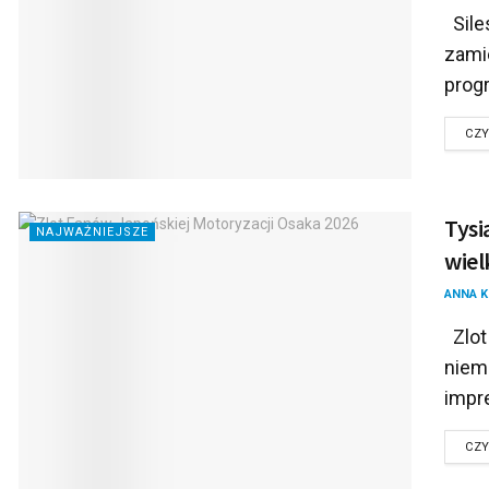
Sile
zami
prog
CZY
Tysi
NAJWAŻNIEJSZE
wiel
ANNA 
Zlot
niema
impre
CZY