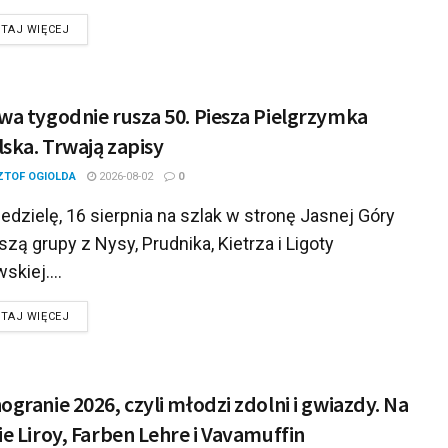
DETAILS
TAJ WIĘCEJ
wa tygodnie rusza 50. Piesza Pielgrzymka
ska. Trwają zapisy
ZTOF OGIOLDA
2026-08-02
0
dzielę, 16 sierpnia na szlak w stronę Jasnej Góry
zą grupy z Nysy, Prudnika, Kietrza i Ligoty
skiej....
DETAILS
TAJ WIĘCEJ
ogranie 2026, czyli młodzi zdolni i gwiazdy. Na
ie Liroy, Farben Lehre i Vavamuffin