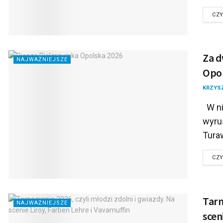
CZY
Za d
NAJWAŻNIEJSZE
Opol
KRZYS
W nie
wyrus
Turaw
CZY
Tarn
NAJWAŻNIEJSZE
scen