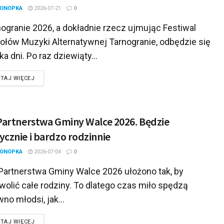
KONOPKA
2026-07-21
0
ogranie 2026, a dokładnie rzecz ujmując Festiwal
ołów Muzyki Alternatywnej Tarnogranie, odbędzie się
lka dni. Po raz dziewiąty...
DETAILS
TAJ WIĘCEJ
Partnerstwa Gminy Walce 2026. Będzie
cznie i bardzo rodzinnie
KONOPKA
2026-07-04
0
Partnerstwa Gminy Walce 2026 ułożono tak, by
olić całe rodziny. To dlatego czas miło spędzą
no młodsi, jak...
DETAILS
TAJ WIĘCEJ