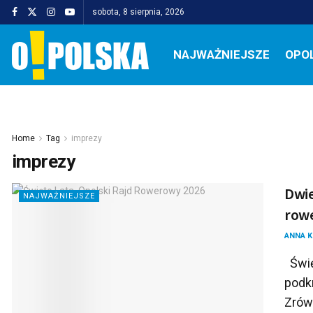
sobota, 8 sierpnia, 2026
NAJWAŻNIEJSZE
OPO
Home
Tag
imprezy
imprezy
Dwie
NAJWAŻNIEJSZE
row
ANNA 
Świę
podk
Zrów