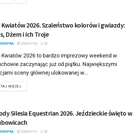
 Kwiatów 2026. Szaleństwo kolorów i gwiazdy:
, Dżem i Ich Troje
KONOPKA
2026-07-03
0
 Kwiatów 2026 to bardzo imprezowy weekend w
chowie zaczynając już od piątku. Największymi
cjami sceny głównej ulokowanej w...
DETAILS
TAJ WIĘCEJ
dy Silesia Equestrian 2026. Jeździeckie święto w
ubowicach
KONOPKA
2026-07-01
0