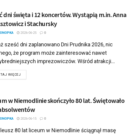
ć dni święta i 12 koncertów. Wystąpią m.in. Anna
sztowicz i Stachursky
KONOPKA
2026-06-25
0
ż sześć dni zaplanowano Dni Prudnika 2026, nic
nego, że program może zainteresować nawet
ybredniejszych imprezowiczów. Wśród atrakcji...
DETAILS
TAJ WIĘCEJ
um w Niemodlinie skończyło 80 lat. Świętowało
 absolwentów
KONOPKA
2026-06-15
0
leusz 80 lat liceum w Niemodlinie ściągnął masę