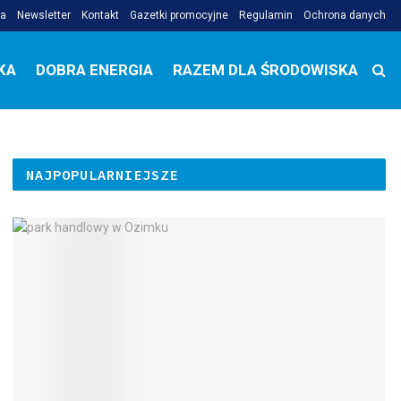
ja
Newsletter
Kontakt
Gazetki promocyjne
Regulamin
Ochrona danych
KA
DOBRA ENERGIA
RAZEM DLA ŚRODOWISKA
NAJPOPULARNIEJSZE