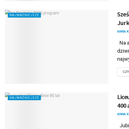
Sześ
NAJWAŻNIEJSZE
Jurk
ANNA 
Na a
dziw
najw
CZY
Lice
NAJWAŻNIEJSZE
400
ANNA 
Jubi