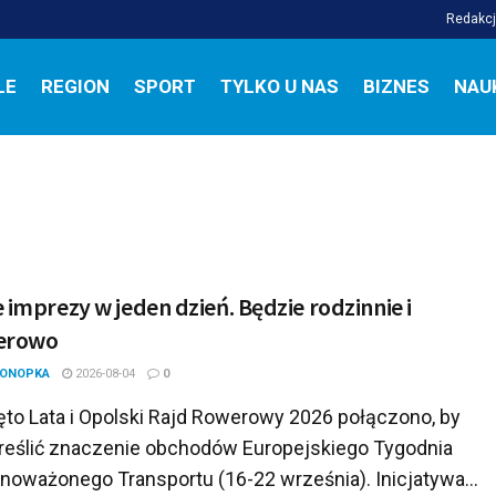
Redakc
LE
REGION
SPORT
TYLKO U NAS
BIZNES
NAU
 imprezy w jeden dzień. Będzie rodzinnie i
erowo
KONOPKA
2026-08-04
0
to Lata i Opolski Rajd Rowerowy 2026 połączono, by
reślić znaczenie obchodów Europejskiego Tygodnia
noważonego Transportu (16-22 września). Inicjatywa...