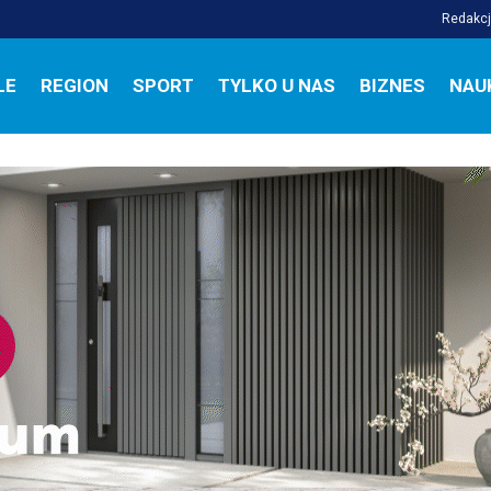
Redakc
LE
REGION
SPORT
TYLKO U NAS
BIZNES
NAU