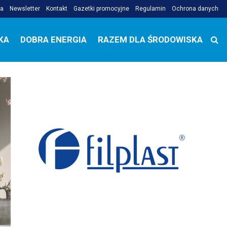
ja
Newsletter
Kontakt
Gazetki promocyjne
Regulamin
Ochrona danych
KA
DOBRA ENERGIA
RAZEM DLA ŚRODOWISKA