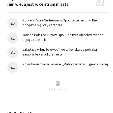
nim wie, a jest w centrum miasta
Koncert Padre Guilherme w Opolu przeniesiony! Nie
odbędzie się przy katedrze
Tour de Pologne 2026 w Opolu. Na tych ulicach w mieście
będą utrudnienia
Jak płacą w budżetówce? Nie tylko lekarze potrafią
zarabiać lepiej od premiera
Nowa kawiarnia na Pasiece. „Mała czarna” w… grocie solnej
REKLAMA
OPOLSKA TV