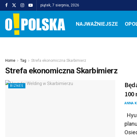
piątek, 7 sierpnia, 2026
NAJWAŻNIEJSZE
OPO
Home
Tag
Strefa ekonomiczna Skarbimierz
Strefa ekonomiczna Skarbimierz
Będą
BIZNES
100 
ANNA 
Hyund
plan
Osied