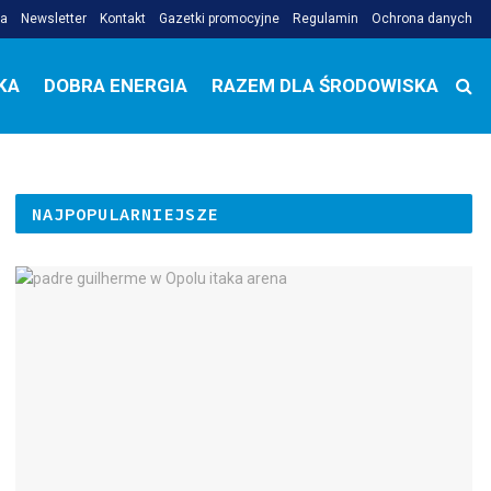
ja
Newsletter
Kontakt
Gazetki promocyjne
Regulamin
Ochrona danych
KA
DOBRA ENERGIA
RAZEM DLA ŚRODOWISKA
NAJPOPULARNIEJSZE