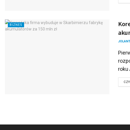
Kore
BIZNES
akum
JOLANT
Pier
rozpo
roku 
CZY