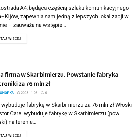
tostrada A4, będąca częścią szlaku komunikacyjnego
n–Kijów, zapewnia nam jedną z lepszych lokalizacji w
nie – zauważa na wstępie...
DETAILS
TAJ WIĘCEJ
 firma w Skarbimierzu. Powstanie fabryka
troniki za 76 mln zł
KONOPKA
2023-11-03
0
l wybuduje fabrykę w Skarbimierzu za 76 mln zł Włoski
stor Carel wybuduje fabrykę w Skarbimierzu (pow.
ki) na terenie...
DETAILS
TAJ WIĘCEJ