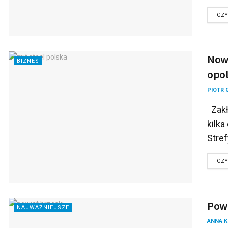
CZY
Nowa
BIZNES
opol
PIOTR 
Zakła
kilka
Stref
CZY
Powi
NAJWAŻNIEJSZE
ANNA 