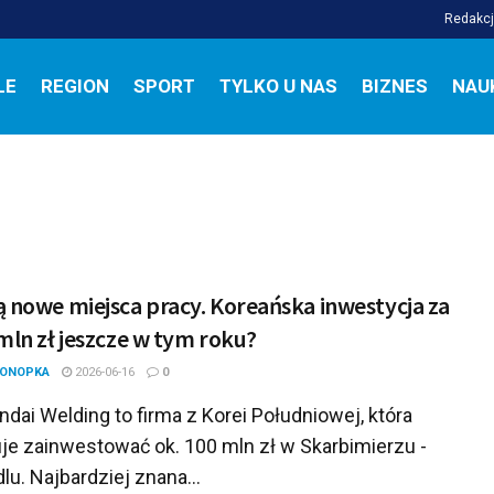
Redakc
LE
REGION
SPORT
TYLKO U NAS
BIZNES
NAU
 nowe miejsca pracy. Koreańska inwestycja za
mln zł jeszcze w tym roku?
KONOPKA
2026-06-16
0
ai Welding to firma z Korei Południowej, która
uje zainwestować ok. 100 mln zł w Skarbimierzu -
lu. Najbardziej znana...