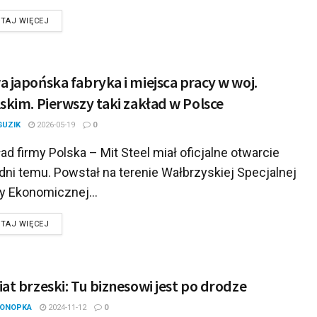
DETAILS
TAJ WIĘCEJ
 japońska fabryka i miejsca pracy w woj.
skim. Pierwszy taki zakład w Polsce
GUZIK
2026-05-19
0
d firmy Polska – Mit Steel miał oficjalne otwarcie
 dni temu. Powstał na terenie Wałbrzyskiej Specjalnej
y Ekonomicznej...
DETAILS
TAJ WIĘCEJ
at brzeski: Tu biznesowi jest po drodze
KONOPKA
2024-11-12
0