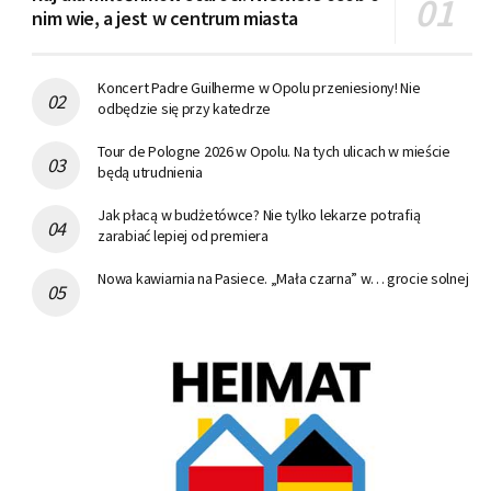
nim wie, a jest w centrum miasta
Koncert Padre Guilherme w Opolu przeniesiony! Nie
odbędzie się przy katedrze
Tour de Pologne 2026 w Opolu. Na tych ulicach w mieście
będą utrudnienia
Jak płacą w budżetówce? Nie tylko lekarze potrafią
zarabiać lepiej od premiera
Nowa kawiarnia na Pasiece. „Mała czarna” w… grocie solnej