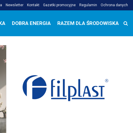
ja
Newsletter
Kontakt
Gazetki promocyjne
Regulamin
Ochrona danych
KA
DOBRA ENERGIA
RAZEM DLA ŚRODOWISKA