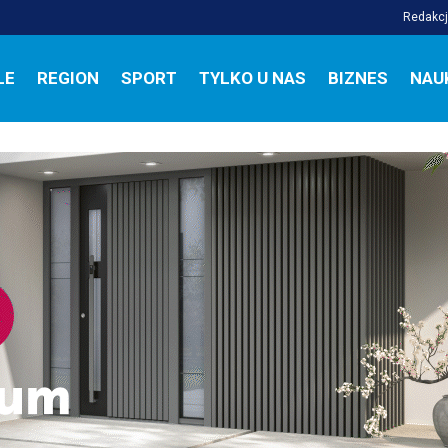
Redakc
LE
REGION
SPORT
TYLKO U NAS
BIZNES
NAU